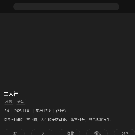
三人行
剧情
奇幻
|
2025.11.01
|
53分47秒
|
(24全)
7.9
简介:
时间的三重回响，人生的无数可能。 落雪时分，故事即将发生。
37
6
收藏
报错
分享