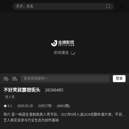
天才，女友
即将播放
登录
不好笑就露宿街头
20260405
真人秀
|
2026.03.28
|
26分27秒
|
(0601期)
6.1
简介:
是一档语言喜剧类真人秀节目，2025年9月入选2026优酷年度片单。节目以
艺人真实诉求与行业生态为创作基础