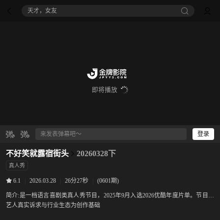
天才，女友
即将播放
登录
不好笑就露宿街头
20260328下
真人秀
|
2026.03.28
|
26分27秒
|
(0601期)
6.1
简介:
是一档语言喜剧类真人秀节目，2025年9月入选2026优酷年度片单。节目以
艺人真实诉求与行业生态为创作基础