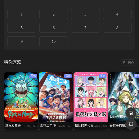
1
2
3
4
5
6
7
8
9
10
猜你喜欢
换一换
蓝光
蓝光
蓝光
蓝
瑞克和莫蒂 ...
茶啊二中 第...
相反的你和我...
尖帽子的魔法...
9.3
5.9
8.9
(10全)
(4/10)
(6/13)
(13集)