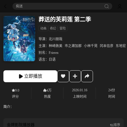
痴迷
葬送的芙莉莲 第二季
动画
奇幻
冒险
导演：
北川朋哉
主演：
种崎敦美
市之濑加那
小林千晃
冈本信彦
东地宏
别名：
Frieren
语言：
日语
立即播放
2026.01.16
24分
9.0
4万
评分
热度
上映时间
时间
简介：
金牌影院
播放器
排序