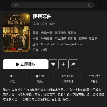
八仙！
棱镜恋曲
剧情
爱情
动画
导演：
中泽一登
高桥哲也
藤井咲
主演：
种崎敦美
内山昂辉
梶裕贵
潘惠美
坂田将
别名：
PrismRondo
LoveThroughAPrism
语言：
日语
立即播放
2026.01.15
23分32秒
7.6
7891
评分
热度
上映时间
时间
简介：
故事发生在1900年代伦敦的一所美术学院，主角一条院莉莉是一位醉心绘
画的少女，来到这里追寻梦想、体验青春。且看年轻人克服万难，追寻如棱镜般
璀璨的光芒，一部描绘成长群像的戏剧由此拉开序幕。