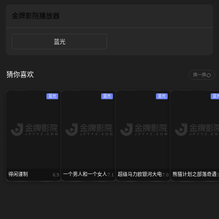
克（卡勒姆·特纳 饰），竟已在此苦候她67年。 两个男人为了获得琼安的最终选
择， 展开了一系列令人捧腹的“竞争”，各种啼笑皆非的较量让本该严肃的永恒抉
金牌影院
播放器
择变成了一场妙趣横生的“爱情竞赛”。面对车站里呈现的琳琅满目的人生可能，
一边是共同走过漫长岁月、充满柴米油盐记忆的现任丈夫；一边是曾令她刻骨铭
蓝光
心、苦候她67年的前度挚爱， 琼安必须做出最终的选择：与谁携手， 共赴永
恒？
猜你喜欢
换一换
蓝光
蓝光
蓝光
蓝
得闲谨制
一个男人和一个女人
超级马力欧银河大电影
熊猫计划之部落奇遇
6.9
7.1
7.0