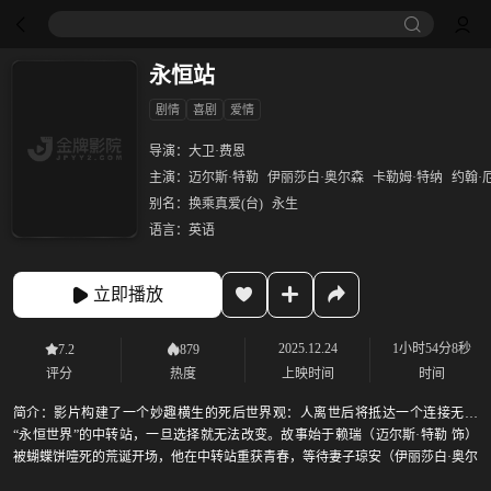
永恒站
剧情
喜剧
爱情
导演：
大卫·费恩
主演：
迈尔斯·特勒
伊丽莎白·奥尔森
卡勒姆·特纳
约翰·
别名：
换乘真爱(台)
永生
语言：
英语
立即播放
2025.12.24
1小时54分8秒
7.2
879
评分
热度
上映时间
时间
简介：
影片构建了一个妙趣横生的死后世界观：人离世后将抵达一个连接无数
“永恒世界”的中转站，一旦选择就无法改变。故事始于赖瑞（迈尔斯·特勒 饰）
被蝴蝶饼噎死的荒诞开场，他在中转站重获青春，等待妻子琼安（伊丽莎白·奥尔
森 饰）的到来。然而琼安到来后，却面临新的难题——她在战争中阵亡的前夫卢