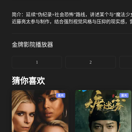
简介：
延续“伪纪录×社会恐怖”路线，讲述某个与“魔法
近藤亮太参与制作，结合强烈视觉风格与压抑的现实感，
金牌影院
播放器
1
2
猜你喜欢
蓝光
蓝光