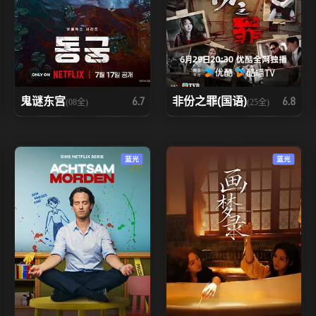
鬼谜东宫
非份之罪(国语)
6.7
6.8
(08全)
(25全)
蓝光
蓝光