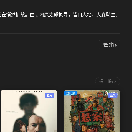
惧正在悄然扩散。由寺内康太郎执导，皆口大地、大森時生、
排序
换一换
蓝光
蓝光