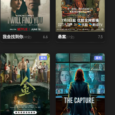
我会找到你
悬案
6.6
7.5
(08全)
(17全)
蓝光
蓝光