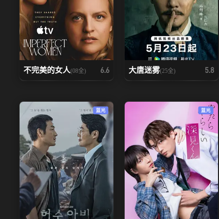
不完美的女人
大唐迷雾
6.6
5.8
(08全)
(25全)
蓝光
蓝光