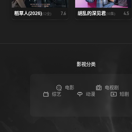
稻草人(2026)
胡乱的深见君
7.6
4.5
(12全)
(10集)
影视分类
电影
电视剧
综艺
动漫
短剧