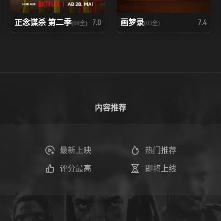
正念谋杀 第二季
画梦录
7.0
7.4
(08全)
(03全)
内容推荐
最新上映
热门推荐
评分最高
即将上线