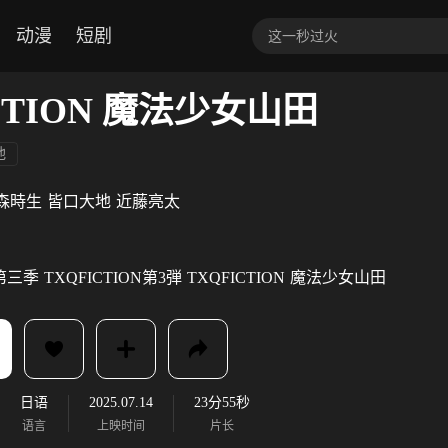
动漫
短剧
ICTION 魔法少女山田
他
森時生
皆口大地
近藤亮太
N第三季
TXQFICTION第3弾
TXQFICTION
魔法少女山田
日语
2025.07.14
23分55秒
语言
上映时间
片长