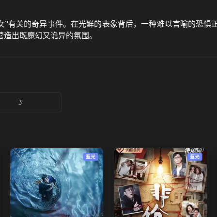
少女”有关的奇异事件。在光鲜的表象背后，一种难以言喻的恐
营造出既魔幻又诡异的氛围。
3
蓝光
蓝光