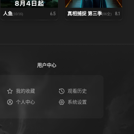
人鱼
真相捕捉 第三季
6.5
8.1
(10/16)
(06全)
用户中心
我的收藏
观看历史
个人中心
系统设置