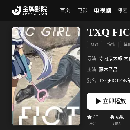
电视剧
首页
电影
综艺
TXQ F
悬疑
惊悚
其
导演:
寺内康太郎
大
主演:
藤木吾吕
别名:
TXQFICTIO
立即播放
7.7
热度
评分
249
人