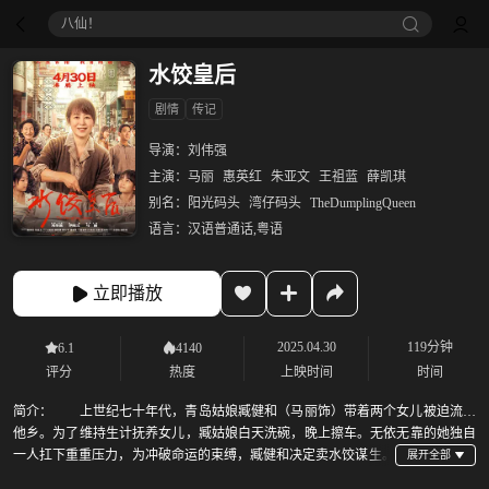
八仙！
水饺皇后
剧情
传记
导演：
刘伟强
主演：
马丽
惠英红
朱亚文
王祖蓝
薛凯琪
别名：
阳光码头
湾仔码头
TheDumplingQueen
语言：
汉语普通话,粤语
立即播放
2025.04.30
119分钟
6.1
4140
评分
热度
上映时间
时间
简介：
上世纪七十年代，青岛姑娘臧健和（马丽饰）带着两个女儿被迫流落
他乡。为了维持生计抚养女儿，臧姑娘白天洗碗，晚上擦车。无依无靠的她独自
一人扛下重重压力，为冲破命运的束缚，臧健和决定卖水饺谋生。
从无人问津到门庭若市，身边嘴硬心软的红姐（惠英红饰）、华哥（朱亚文