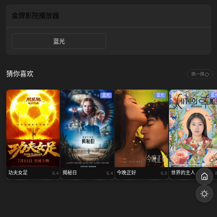
饰）、糖水伯（袁富华饰）都给予了她不少力量。坚持不懈的她把水饺生意越做
越大，人生之路也越走越宽…… 影片根据真人真事改编。
金牌影院
播放器
蓝光
猜你喜欢
换一换
蓝光
蓝光
蓝
功夫女足
揭秘日
今晚正好
世界的主人
6.4
6.4
6.0