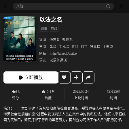
八仙！
以法之名
剧情
犯罪
导演：
傅东育
郑世龙
主演：
张译
李光洁
蒋欣
刘佳
冯嘉怡
丁勇岱
别名：
IntheNameofJustice
语言：
汉语普通话
立即播放
2025.06.24
45分25秒
6.8
12.1万
评分
热度
上映时间
时间
简介：
本剧讲述了海东省检察院检察官洪亮、郑雅萍等人在复查东平市“万
海黑社会性质组织案”过程中发现司法人员在案件中的徇私枉法。他们以举报线
索为突破口，彻底打掉了背后的黑恶势力，同时查办司法工作人员的职务犯罪。