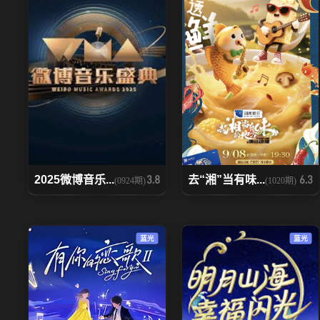
2025微博音乐...
去“湘”当有味...
3.8
6.3
(0924期)
(1020期)
蓝光
蓝光