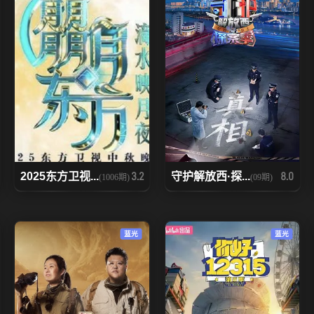
2025东方卫视...
守护解放西·探...
3.2
8.0
(1006期)
(09期)
蓝光
蓝光