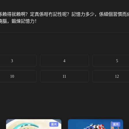
係賴得就賴啊？定真係咁冇記性呢？記憶力多少，係細個習慣而
燒腦，鍛煉記憶力！
3
4
5
10
11
12
蓝光
蓝光