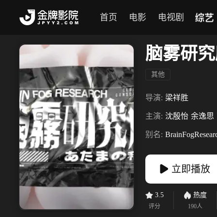
综艺
首页
电影
电视剧
脑雾研究
其他
导演:
梁祥胜
主演:
沈殷怡
余逸思
别名:
BrainFogResear
立即播放
3.5
热度
评分
190
人