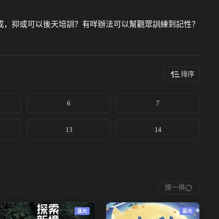
成，抑或可以後天培訓？有咩辦法可以幫觀眾訓練到記性？
排序
6
7
13
14
换一换
蓝光
蓝光