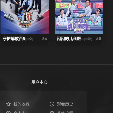
守护解放西6
闪闪的儿科医...
8.4
6.0
(10全)
(09期)
用户中心
我的收藏
观看历史