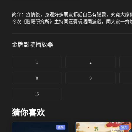
简介：
疫情後，身邊好多朋友都話自己有腦霧，究竟大家
今次《腦霧研究所》主持同嘉賓玩唔同遊戲，同大家一齊
金牌影院
播放器
1
2
8
9
15
猜你喜欢
蓝光
蓝光