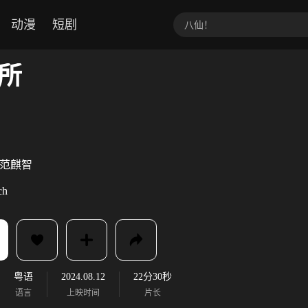
动漫
短剧
所
范麒智
ch
粤语
2024.08.12
22分30秒
语言
上映时间
片长