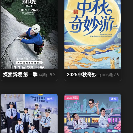
探索新境 第二季
2025中秋奇妙...
9.2
2.6
(14期)
(1005期)
蓝光
蓝光