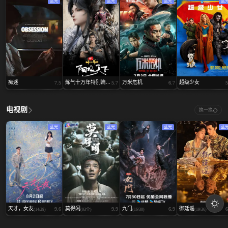
蓝光
蓝光
蓝光
蓝
痴迷
炼气十万年特别篇...
万米危机
超级少女
7.5
5.7
6.7
5
电视剧
换一换
蓝光
蓝光
蓝光
蓝
天才，女友
莫得闲
九门
御廷谣‎
9.6
9.9
6.9
6
(14/28)
(03全)
(16/30)
(19/36)